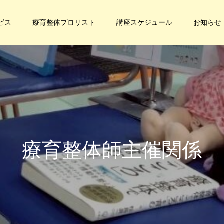
ビス
療育整体プロリスト
講座スケジュール
お知らせ
療
育
整
体
師
主
催
関
係