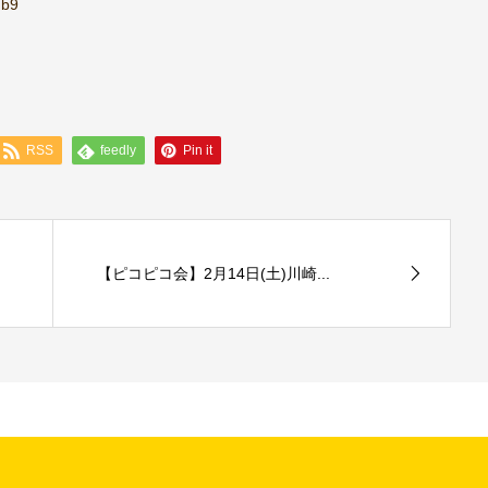
hb9
RSS
feedly
Pin it
【ピコピコ会】2月14日(土)川崎...