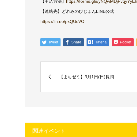
【申込方法】
https://forms.gle/yNQwMDjFvqyYyE
【連絡先】どれみのびじょんLINE公式
https://lin.ee/pxQUcVO
Tweet
Share
Hatena
Pocket
【まちゼミ】3月1日(日)長岡
関連イベント