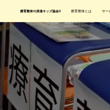
療育整体とは
サー
療育整体®|発達キッズ協会®