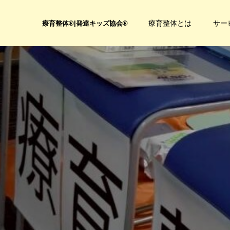
療育整体とは
サー
療育整体®|発達キッズ協会®