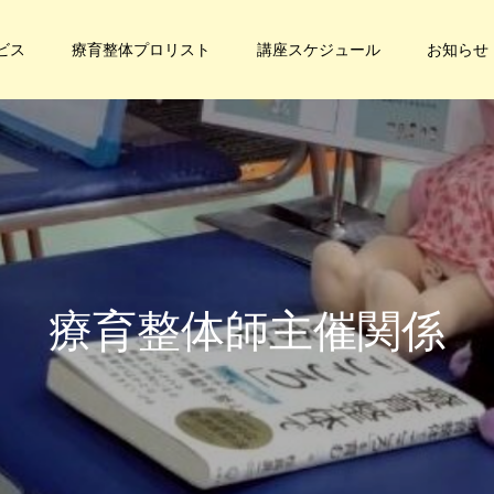
ビス
療育整体プロリスト
講座スケジュール
お知らせ
療
育
整
体
師
主
催
関
係