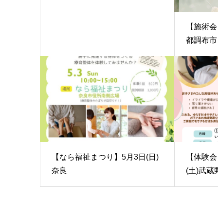
【施術会】
都調布市
【なら福祉まつり】5月3日(日)
【体験会】
奈良
(土)武蔵野