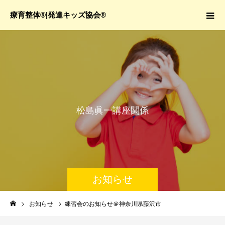
療育整体®|発達キッズ協会®
松
島
眞
一
講
座
関
係
お知らせ
お知らせ
練習会のお知らせ＠神奈川県藤沢市