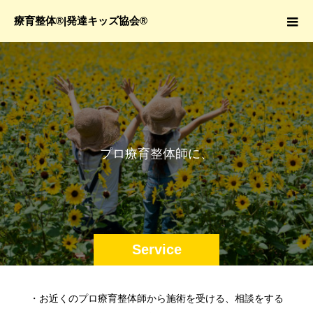
療育整体®|発達キッズ協会®
プ
ロ
療
育
整
体
師
に
、
お
子
Service
・お近くのプロ療育整体師から施術を受ける、相談をする