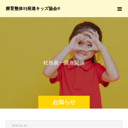
療育整体®|発達キッズ協会®
松
島
眞
一
講
座
関
係
お知らせ
2026.01.16